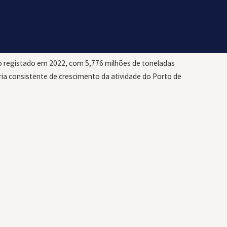
. A exportação totalizou 1,21 milhões de toneladas.
média de mercadorias movimentadas por navio a subir para
do registado em 2022, com 5,776 milhões de toneladas
a consistente de crescimento da atividade do Porto de