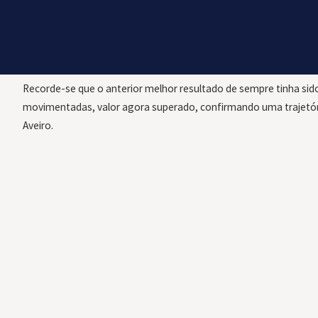
registando um aumento de quase 10% em relação ao ano anterior
Registou-se ainda um reforço da eficiência operacional, com a 
6 023 toneladas.
Recorde-se que o anterior melhor resultado de sempre tinha si
movimentadas, valor agora superado, confirmando uma trajetóri
Aveiro.