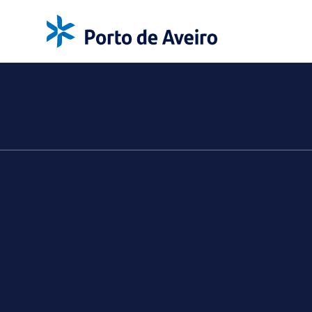
NOTÍCIAS
/
2025 marcou melhor
ano de sempre do
Porto de Aveiro
21 JAN. 2026