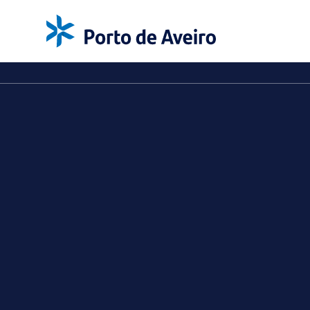
NOTÍCIAS
/
Porto de Aveiro nos 25
anos do PACOPAR
10 FEV. 2026