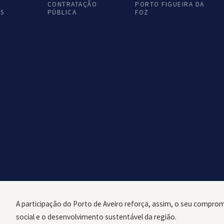
CONTRATAÇÃO
PORTO FIGUEIRA DA
AS
PÚBLICA
FOZ
A Administração do Porto de Aveiro marcou presença, no passad
PACOPAR – Painel Consultivo Comunitário do Programa Atua
Enquanto parceiro estratégico no desenvolvimento regional, o P
instituições, indústria e comunidade para assinalar 25 anos de 
O programa incluiu uma visita ao Complexo Químico de Estarreja
Estarreja, com a entrega de prémios e mesas-redondas dedicada
indústria e a comunidade.
A participação do Porto de Aveiro reforça, assim, o seu comprom
social e o desenvolvimento sustentável da região.