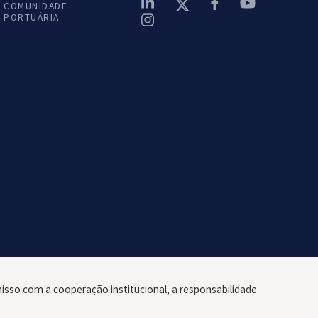
COMUNIDADE
PORTUÁRIA
o dia 4 de fevereiro, nas comemorações dos 25 anos do
ção Responsável® de Estarreja.
orto de Aveiro associou-se a esta celebração, que reuniu
diálogo, cooperação e envolvimento comunitário.
, no Eco-Parque Empresarial, e terminou no Cine-Teatro de
s aos desafios e oportunidades da relação entre a
isso com a cooperação institucional, a responsabilidade