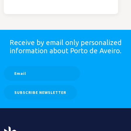
Receive by email only
personalized
information
about Porto de Aveiro.
SUBSCRIBE NEWSLETTER